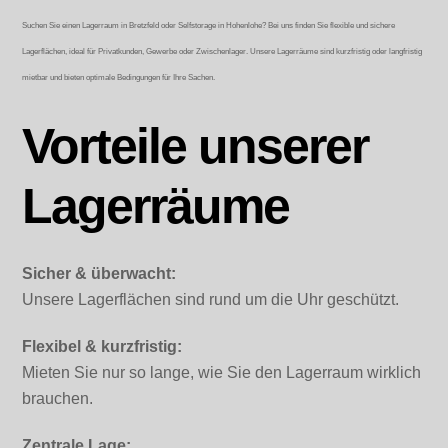
Suchen Sie einen Lagerraum in Bretzfeld oder Selfstorage in Hohenlohe? Bei uns finden Sie flexible und sichere
Lagerflächen, ideal für Privatkunden, Gewerbe oder Zwischenlager. Unsere Lagerräume sind kurzfristig oder langfristig
mietbar und bieten optimale Bedingungen für Ihre Sachen.
Vorteile unserer
Lagerräume
Sicher & überwacht:
Unsere Lagerflächen sind rund um die Uhr geschützt.
Flexibel & kurzfristig:
Mieten Sie nur so lange, wie Sie den Lagerraum wirklich
brauchen.
Zentrale Lage: